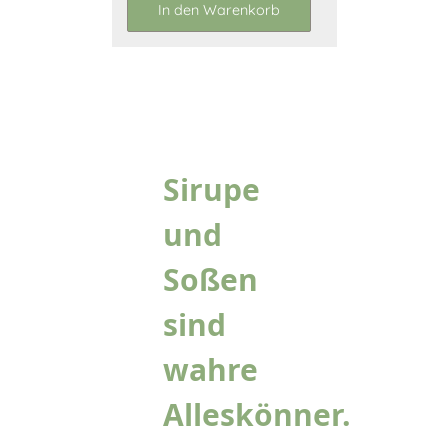
In den Warenkorb
Sirupe
und
Soßen
sind
wahre
Alleskönner.